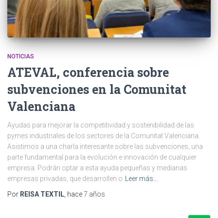
NOTICIAS
ATEVAL, conferencia sobre
subvenciones en la Comunitat
Valenciana
Ayudas para mejorar la competitividad y sostenibilidad de las
pymes industriales de los sectores de la Comunitat Valenciana.
Asistimos a una charla interesante sobre las subvenciones, una
parte fundamental para la evolución e innovación de cualquier
empresa. Podrán optar a esta ayuda pequeñas y medianas
empresas privadas, que desarrollen o
Leer más…
Por
REISA TEXTIL
, hace
7 años