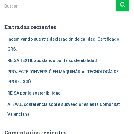
B
Buscar …
u
s
c
Entradas recientes
a
r
Incentivando nuestra declaración de calidad. Certificado
:
GRS.
REISA TEXTIL apostando por la sostenibilidad
PROJECTE D’INVERSIÓ EN MAQUINÀRIA I TECNOLOGÍA DE
PRODUCCIÓ
REISA por la sostenibilidad
ATEVAL, conferencia sobre subvenciones en la Comunitat
Valenciana
Comentarios recientes