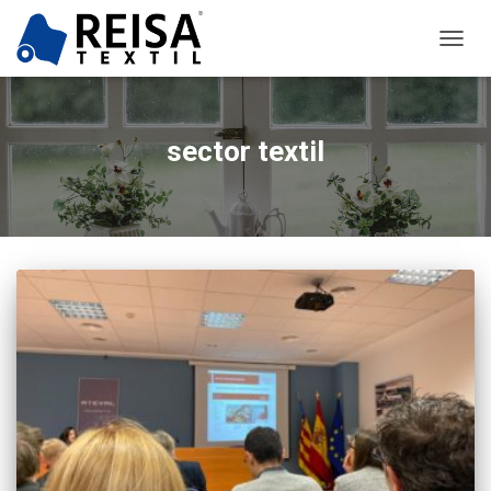
CAMB
MODO
DE
NAVEG
sector textil