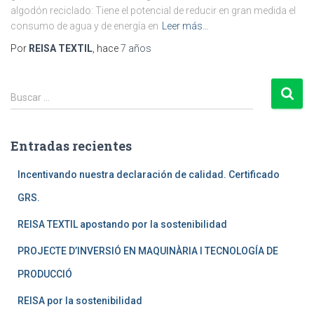
algodón reciclado: Tiene el potencial de reducir en gran medida el
consumo de agua y de energía en
Leer más…
Por
REISA TEXTIL
, hace
7 años
B
Buscar …
u
s
c
Entradas recientes
a
r
Incentivando nuestra declaración de calidad. Certificado
:
GRS.
REISA TEXTIL apostando por la sostenibilidad
PROJECTE D’INVERSIÓ EN MAQUINÀRIA I TECNOLOGÍA DE
PRODUCCIÓ
REISA por la sostenibilidad