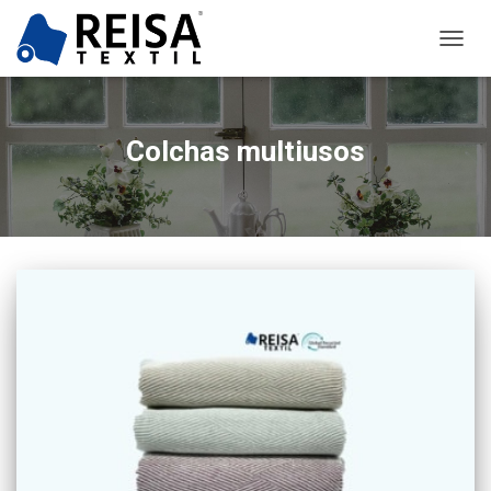
CAMB
MODO
DE
NAVEG
Colchas multiusos