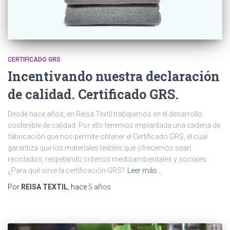
CERTIFICADO GRS
Incentivando nuestra declaración
de calidad. Certificado GRS.
Desde hace años, en Reisa Textil trabajamos en el desarrollo
sostenible de calidad. Por ello tenemos implantada una cadena de
fabricación que nos permite obtener el Certificado GRS, el cual
garantiza que los materiales textiles que ofrecemos sean
reciclados, respetando criterios medioambientales y sociales.
¿Para qué sirve la certificación GRS?
Leer más…
Por
REISA TEXTIL
, hace
5 años