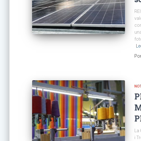
REI
val
con
una
fot
Le
Po
NOT
P
M
P
La 
i T