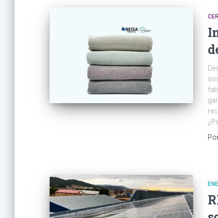
CER
I
d
Des
sos
fab
gar
rec
¿Pa
Po
EN
R
s