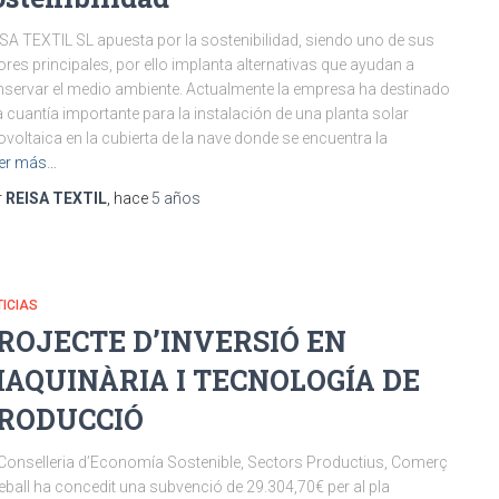
SA TEXTIL SL apuesta por la sostenibilidad, siendo uno de sus
ores principales, por ello implanta alternativas que ayudan a
servar el medio ambiente. Actualmente la empresa ha destinado
 cuantía importante para la instalación de una planta solar
ovoltaica en la cubierta de la nave donde se encuentra la
er más…
r
REISA TEXTIL
, hace
5 años
ICIAS
ROJECTE D’INVERSIÓ EN
AQUINÀRIA I TECNOLOGÍA DE
RODUCCIÓ
Conselleria d’Economía Sostenible, Sectors Productius, Comerç
reball ha concedit una subvenció de 29.304,70€ per al pla