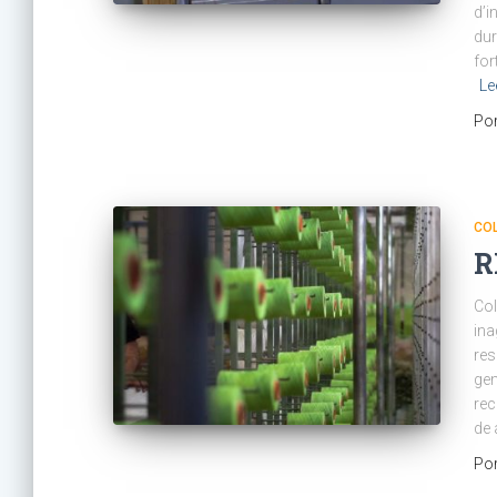
d’i
dur
for
Le
Po
CO
R
Col
ina
res
gen
rec
de 
Po