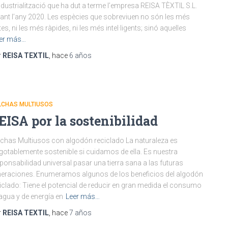
ndustrialització que ha dut a terme l’empresa REISA TÈXTIL S.L.
ant l’any 2020. Les espècies que sobreviuen no són les més
tes, ni les més ràpides, ni les més intel·ligents; sinó aquelles
er más…
r
REISA TEXTIL
, hace
6 años
LCHAS MULTIUSOS
EISA por la sostenibilidad
chas Multiusos con algodón reciclado La naturaleza es
gotablemente sostenible si cuidamos de ella. Es nuestra
ponsabilidad universal pasar una tierra sana a las futuras
eraciones. Enumeramos algunos de los beneficios del algodón
iclado: Tiene el potencial de reducir en gran medida el consumo
agua y de energía en
Leer más…
r
REISA TEXTIL
, hace
7 años