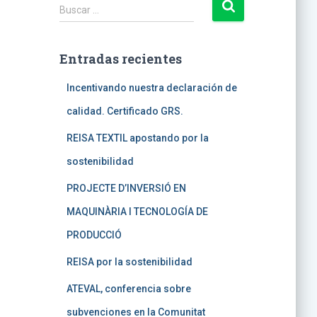
B
Buscar …
u
s
c
Entradas recientes
a
r
Incentivando nuestra declaración de
:
calidad. Certificado GRS.
REISA TEXTIL apostando por la
sostenibilidad
PROJECTE D’INVERSIÓ EN
MAQUINÀRIA I TECNOLOGÍA DE
PRODUCCIÓ
REISA por la sostenibilidad
ATEVAL, conferencia sobre
subvenciones en la Comunitat