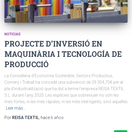
NOTICIAS
PROJECTE D’INVERSIÓ EN
MAQUINÀRIA I TECNOLOGÍA DE
PRODUCCIÓ
La Conselleria d’Economía Sostenible, Sectors Productius,
Comerç i Treball ha concedit una subvenció de 29.304,70€ per al
pla d’industrialització que ha dut a terme l’empresa REISA TÈXTIL
S.L. durant l’any 2020. Les espècies que sobreviuen no són les
més fortes, ni les més ràpides, ni les més intel·ligents; sinó aquelles
Leer más…
Por
REISA TEXTIL
, hace
6 años