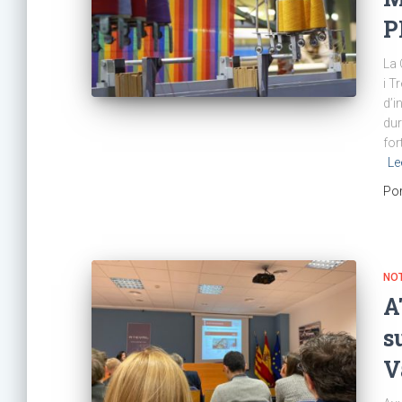
P
La 
i T
d’i
dur
for
Le
Po
NOT
A
s
V