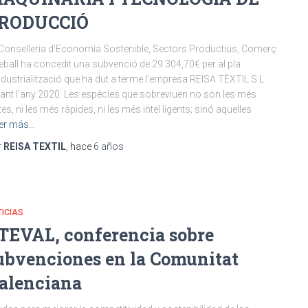
RODUCCIÓ
Conselleria d’Economía Sostenible, Sectors Productius, Comerç
reball ha concedit una subvenció de 29.304,70€ per al pla
ndustrialització que ha dut a terme l’empresa REISA TÈXTIL S.L.
ant l’any 2020. Les espècies que sobreviuen no són les més
tes, ni les més ràpides, ni les més intel·ligents; sinó aquelles
er más…
r
REISA TEXTIL
, hace
6 años
ICIAS
TEVAL, conferencia sobre
ubvenciones en la Comunitat
alenciana