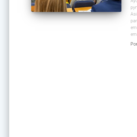
Ayu
pym
Asi
par
emp
emp
Po