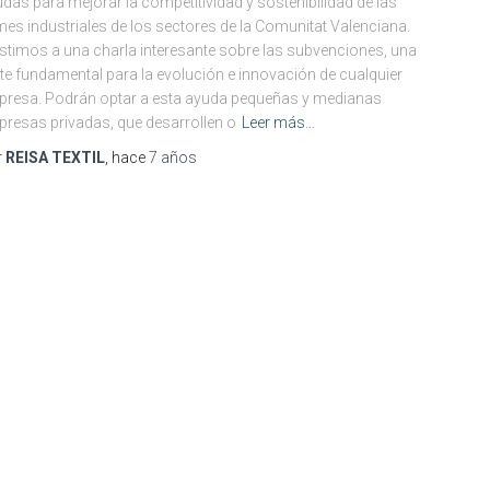
das para mejorar la competitividad y sostenibilidad de las
es industriales de los sectores de la Comunitat Valenciana.
stimos a una charla interesante sobre las subvenciones, una
te fundamental para la evolución e innovación de cualquier
resa. Podrán optar a esta ayuda pequeñas y medianas
resas privadas, que desarrollen o
Leer más…
r
REISA TEXTIL
, hace
7 años