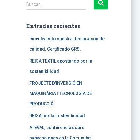
B
Buscar …
u
s
c
Entradas recientes
a
r
Incentivando nuestra declaración de
:
calidad. Certificado GRS.
REISA TEXTIL apostando por la
sostenibilidad
PROJECTE D’INVERSIÓ EN
MAQUINÀRIA I TECNOLOGÍA DE
PRODUCCIÓ
REISA por la sostenibilidad
ATEVAL, conferencia sobre
subvenciones en la Comunitat