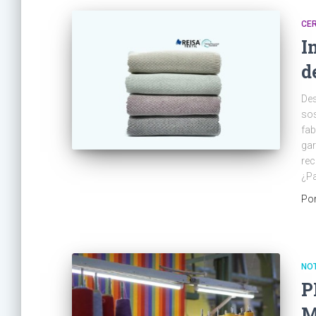
CER
I
d
Des
sos
fab
gar
rec
¿Pa
Po
NOT
P
M