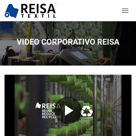
C
A
M
B
I
VIDEO CORPORATIVO REISA
A
R
M
O
D
O
D
E
N
A
V
E
G
A
C
I