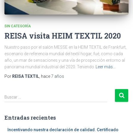
SIN CATEGORÍA
REISA visita HEIM TEXTIL 2020
Nuestro paso por el salón MESSE en la HEIM TEXTIL de Frankfurt,
escenario de referencia mundial del textil hogar, fué, como cada
año, un mar de sensaciones y una vía de prospección entorno al
panorama mundial industrial del 2020. Teniendo
Leer más…
Por
REISA TEXTIL
, hace
7 años
B
Buscar …
u
s
c
Entradas recientes
a
r
Incentivando nuestra declaración de calidad. Certificado