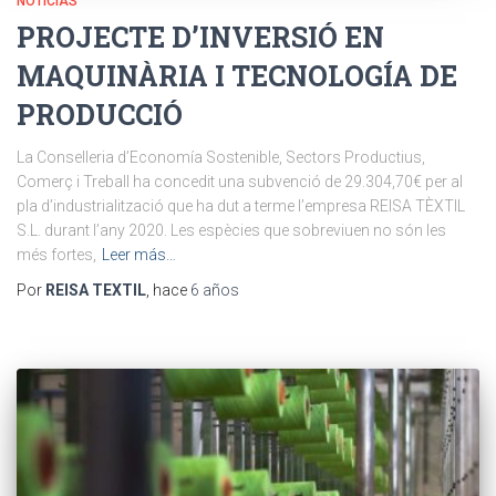
NOTICIAS
PROJECTE D’INVERSIÓ EN
MAQUINÀRIA I TECNOLOGÍA DE
PRODUCCIÓ
La Conselleria d’Economía Sostenible, Sectors Productius,
Comerç i Treball ha concedit una subvenció de 29.304,70€ per al
pla d’industrialització que ha dut a terme l’empresa REISA TÈXTIL
S.L. durant l’any 2020. Les espècies que sobreviuen no són les
més fortes,
Leer más…
Por
REISA TEXTIL
, hace
6 años