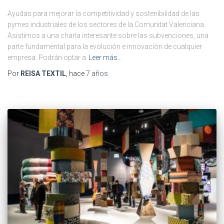
Ayudas para mejorar la competitividad y sostenibilidad de las
pymes industriales de los sectores de la Comunitat Valenciana.
Asistimos a una charla interesante sobre las subvenciones, una
parte fundamental para la evolución e innovación de cualquier
empresa. Podrán optar a
Leer más…
Por
REISA TEXTIL
, hace
7 años