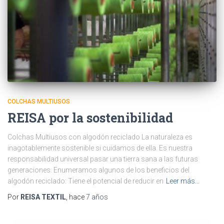
COLCHAS MULTIUSOS
REISA por la sostenibilidad
Colchas Multiusos con algodón reciclado La naturaleza es
inagotablemente sostenible si cuidamos de ella. Es nuestra
responsabilidad universal pasar una tierra sana a las futuras
generaciones. Enumeramos algunos de los beneficios del
algodón reciclado: Tiene el potencial de reducir en
Leer más…
Por
REISA TEXTIL
, hace
7 años