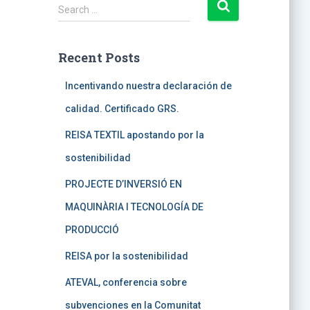
S
Search …
e
a
r
Recent Posts
c
h
Incentivando nuestra declaración de
f
calidad. Certificado GRS.
o
r
REISA TEXTIL apostando por la
:
sostenibilidad
PROJECTE D’INVERSIÓ EN
MAQUINÀRIA I TECNOLOGÍA DE
PRODUCCIÓ
REISA por la sostenibilidad
ATEVAL, conferencia sobre
subvenciones en la Comunitat