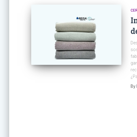
CER
I
d
Des
sos
fab
gar
rec
¿Pa
By