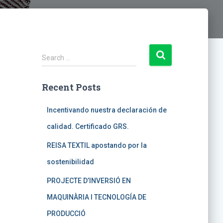
S
Search …
e
a
Recent Posts
r
c
h
Incentivando nuestra declaración de
f
calidad. Certificado GRS.
o
r
REISA TEXTIL apostando por la
:
sostenibilidad
PROJECTE D’INVERSIÓ EN
MAQUINÀRIA I TECNOLOGÍA DE
PRODUCCIÓ