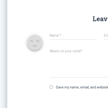
Leav
Name
*
Em
What's on your mind?
Save my name, email, and website 