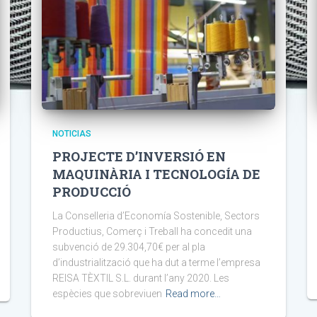
NOTICIAS
PROJECTE D’INVERSIÓ EN
MAQUINÀRIA I TECNOLOGÍA DE
PRODUCCIÓ
La Conselleria d’Economía Sostenible, Sectors
Productius, Comerç i Treball ha concedit una
subvenció de 29.304,70€ per al pla
d’industrialització que ha dut a terme l’empresa
REISA TÈXTIL S.L. durant l’any 2020. Les
espècies que sobreviuen
Read more…