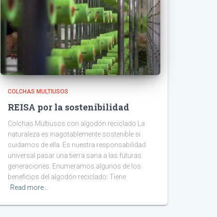
COLCHAS MULTIUSOS
REISA por la sostenibilidad
Colchas Multiusos con algodón reciclado La
naturaleza es inagotablemente sostenible si
cuidamos de ella. Es nuestra responsabilidad
universal pasar una tierra sana a las futuras
generaciones. Enumeramos algunos de los
beneficios del algodón reciclado: Tiene
Read more…