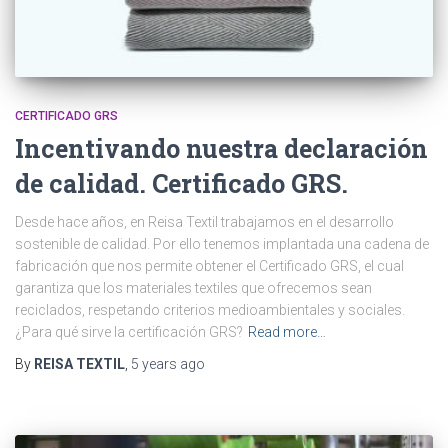
CERTIFICADO GRS
Incentivando nuestra declaración
de calidad. Certificado GRS.
Desde hace años, en Reisa Textil trabajamos en el desarrollo
sostenible de calidad. Por ello tenemos implantada una cadena de
fabricación que nos permite obtener el Certificado GRS, el cual
garantiza que los materiales textiles que ofrecemos sean
reciclados, respetando criterios medioambientales y sociales.
¿Para qué sirve la certificación GRS?
Read more…
By
REISA TEXTIL
,
5 years
ago