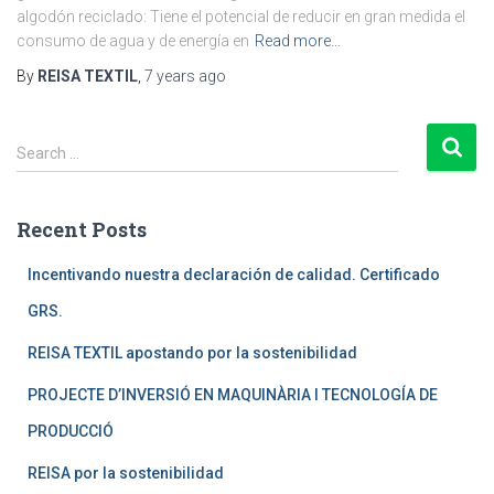
algodón reciclado: Tiene el potencial de reducir en gran medida el
consumo de agua y de energía en
Read more…
By
REISA TEXTIL
,
7 years
ago
S
Search …
e
a
r
Recent Posts
c
h
Incentivando nuestra declaración de calidad. Certificado
f
GRS.
o
r
REISA TEXTIL apostando por la sostenibilidad
:
PROJECTE D’INVERSIÓ EN MAQUINÀRIA I TECNOLOGÍA DE
PRODUCCIÓ
REISA por la sostenibilidad