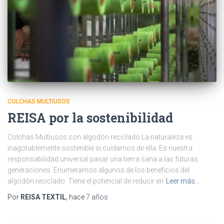
COLCHAS MULTIUSOS
REISA por la sostenibilidad
Colchas Multiusos con algodón reciclado La naturaleza es
inagotablemente sostenible si cuidamos de ella. Es nuestra
responsabilidad universal pasar una tierra sana a las futuras
generaciones. Enumeramos algunos de los beneficios del
algodón reciclado: Tiene el potencial de reducir en
Leer más…
Por
REISA TEXTIL
, hace
7 años