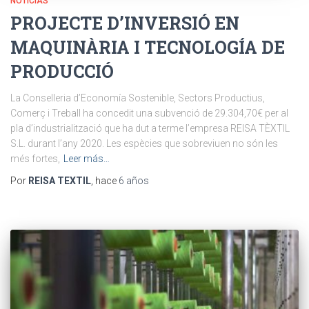
NOTICIAS
PROJECTE D’INVERSIÓ EN
MAQUINÀRIA I TECNOLOGÍA DE
PRODUCCIÓ
La Conselleria d’Economía Sostenible, Sectors Productius,
Comerç i Treball ha concedit una subvenció de 29.304,70€ per al
pla d’industrialització que ha dut a terme l’empresa REISA TÈXTIL
S.L. durant l’any 2020. Les espècies que sobreviuen no són les
més fortes,
Leer más…
Por
REISA TEXTIL
, hace
6 años