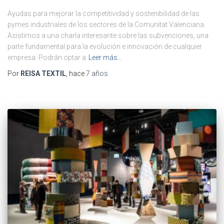
Ayudas para mejorar la competitividad y sostenibilidad de las
pymes industriales de los sectores de la Comunitat Valenciana.
Asistimos a una charla interesante sobre las subvenciones, una
parte fundamental para la evolución e innovación de cualquier
empresa. Podrán optar a
Leer más…
Por
REISA TEXTIL
, hace
7 años