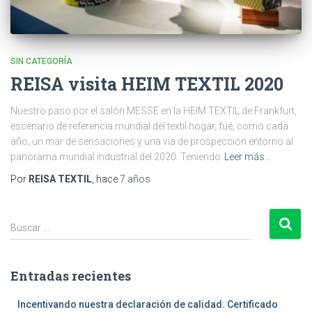
SIN CATEGORÍA
REISA visita HEIM TEXTIL 2020
Nuestro paso por el salón MESSE en la HEIM TEXTIL de Frankfurt,
escenario de referencia mundial del textil hogar, fué, como cada
año, un mar de sensaciones y una vía de prospección entorno al
panorama mundial industrial del 2020. Teniendo
Leer más…
Por
REISA TEXTIL
, hace
7 años
B
Buscar …
u
s
c
Entradas recientes
a
r
Incentivando nuestra declaración de calidad. Certificado